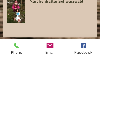
Märchenhafter Schwarzwald
Phone
Email
Facebook
Neue Mitbewohner in unserer
tierischen WG
Der Goldtopf am Ende des
Regenbogens...